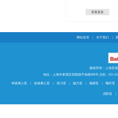
查看更多
网站首页
|
关于我们
|
版权所有：上海意
地址：上海市奉贤区四团镇平海路898号 总机：021-62840883 传
单级离心泵
|
多级离心泵
|
排污泵
|
磁力泵
|
隔膜泵
|
螺杆泵
消防泵