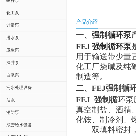
螺杆泵
化工泵
产品介绍
计量泵
一、
强制循环泵
潜水泵
FEJ 强制循环泵
卫生泵
用于输送带少量
深井泵
化工厂烧碱及纯
制造等。
自吸泵
二、
FEJ
强制循
污水处理设备
FEJ 强制循
环泵
油泵
真空制盐、酒精
消防泵
化铵、制冷剂、
成套给水设备
双填料密封，副