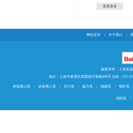
查看更多
网站首页
|
关于我们
|
版权所有：上海意
地址：上海市奉贤区四团镇平海路898号 总机：021-62840883 传
单级离心泵
|
多级离心泵
|
排污泵
|
磁力泵
|
隔膜泵
|
螺杆泵
消防泵