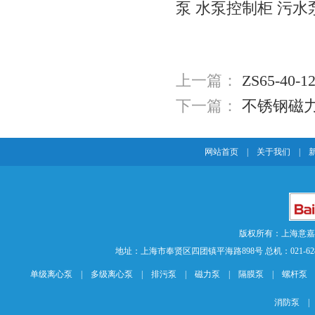
泵
水泵控制柜
污水
上一篇：
ZS65-40
下一篇：
不锈钢磁
网站首页
|
关于我们
|
版权所有：上海意
地址：上海市奉贤区四团镇平海路898号 总机：021-62840883 传
单级离心泵
|
多级离心泵
|
排污泵
|
磁力泵
|
隔膜泵
|
螺杆泵
消防泵