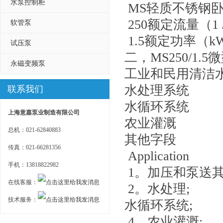
水泵控制柜
MS轻质不锈钢
250额定流量（1 /
软管泵
1.5额定功率（k
试压泵
二，MS250/1
永磁变频泵
工业和民用清洁
水处理系统
联系我们
水循环系统
上海意嘉泵业制造有限公司
农业灌溉
总机：021-62840883
其他字段
传真：021-66281356
Application
手机：13818822982
1。加压和泵送
在线客服：
2。水处理;
技术服务：
水循环系统;
4。农业灌溉;