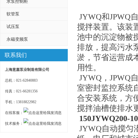
水泵控制柜
软管泵
JYWQ和JPW
搅拌装置。该装
试压泵
池中的沉淀物被
永磁变频泵
排放，提高污水
联系我们
淤，节省运营成
用性。
上海意嘉泵业制造有限公司
JYWQ，JPW
总机：021-62840883
室密封监控系统
传真：021-66281356
合安装系统，方
手机：13818822982
搅拌油槽使排水
在线客服：
150JYWQ200-10
技术服务：
JYWQ自动搅