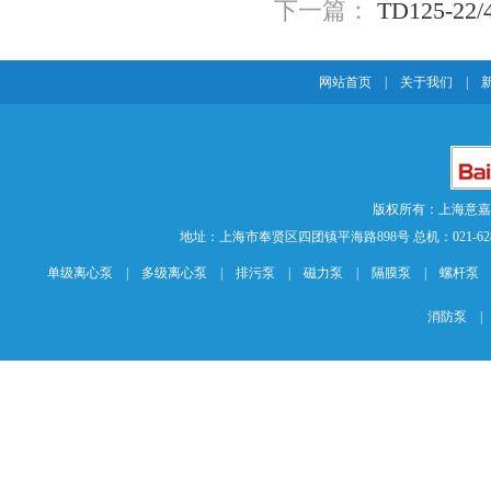
下一篇：
TD125-
网站首页
|
关于我们
|
版权所有：上海意
地址：上海市奉贤区四团镇平海路898号 总机：021-62840883 传
单级离心泵
|
多级离心泵
|
排污泵
|
磁力泵
|
隔膜泵
|
螺杆泵
消防泵