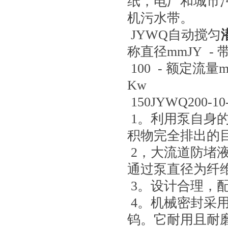
纸，电厂和城市
机污水带。
JYWQ自动搅匀
称直径mmJY -
100 - 额定流量m
Kw
150JYWQ200-1
1。利用泵自身
积物完全排出的
2，大流道防堵
通过泵直径为纤维
3。设计合理，
4。机械密封采
钨。它耐用且耐磨