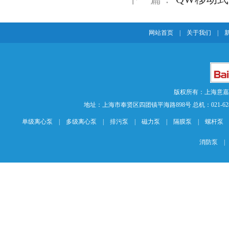
网站首页
|
关于我们
|
版权所有：上海意
地址：上海市奉贤区四团镇平海路898号 总机：021-62840883 传
单级离心泵
|
多级离心泵
|
排污泵
|
磁力泵
|
隔膜泵
|
螺杆泵
消防泵