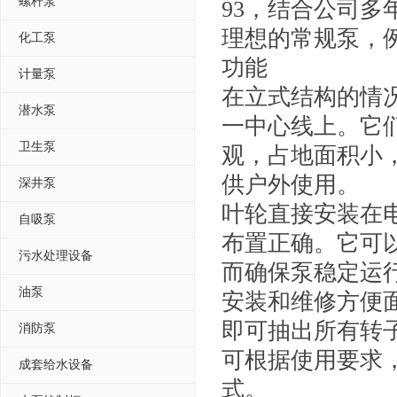
螺杆泵
93，结合公司多
理想的常规泵，例
化工泵
功能
计量泵
在立式结构的情
潜水泵
一中心线上。它
卫生泵
观，占地面积小
供户外使用。
深井泵
叶轮直接安装在
自吸泵
布置正确。它可
污水处理设备
而确保泵稳定运
油泵
安装和维修方便
即可抽出所有转
消防泵
可根据使用要求
成套给水设备
式。