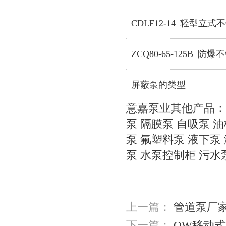
CDLF12-14_轻型立
ZCQ80-65-125B_
屏蔽泵的类型
意嘉泵业其他产品：
泵
隔膜泵
自吸泵
油
泵
氟塑料泵
液下泵
泵
水泵控制柜
污水
上一篇：
管道泵厂
下一篇：
QW移动