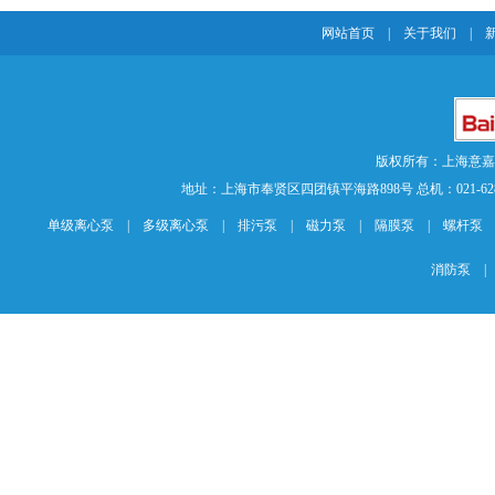
网站首页
|
关于我们
|
版权所有：上海意
地址：上海市奉贤区四团镇平海路898号 总机：021-62840883 传
单级离心泵
|
多级离心泵
|
排污泵
|
磁力泵
|
隔膜泵
|
螺杆泵
消防泵