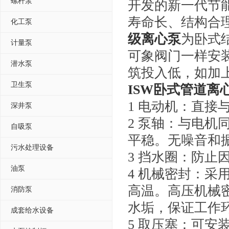
螺杆泵
开发的新一代节
寿命长、结构合
化工泵
级离心泵
为卧式
计量泵
可象阀门一样安
潜水泵
筑投入低，如加
卫生泵
ISW卧式管道离
1 电动机：直接
深井泵
2 泵轴：与电
自吸泵
平稳。无噪音和
污水处理设备
3 挡水圈：防止
油泵
4 机械密封：
高温。高压机械
消防泵
水垢，保证工作
成套给水设备
5 取压塞：可安