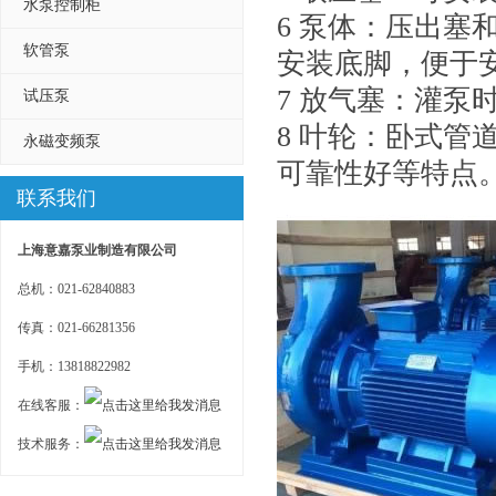
水泵控制柜
6 泵体：压出
软管泵
安装底脚，便于
7 放气塞：灌
试压泵
8 叶轮：卧式
永磁变频泵
可靠性好等特点
联系我们
上海意嘉泵业制造有限公司
总机：021-62840883
传真：021-66281356
手机：13818822982
在线客服：
技术服务：