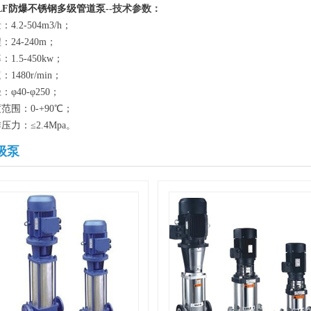
LF防爆不锈钢多级管道泵
--技术参数：
4.2-504m3/h；
：24-240m；
：1.5-450kw；
：1480r/min；
：φ40-φ250；
范围：0-+90℃；
压力：≤2.4Mpa。
级泵