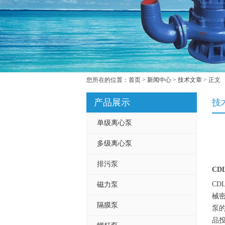
您所在的位置：
首页
>
新闻中心
>
技术文章
> 正文
产品展示
技
单级离心泵
多级离心泵
排污泵
CD
C
磁力泵
械
隔膜泵
泵的
品