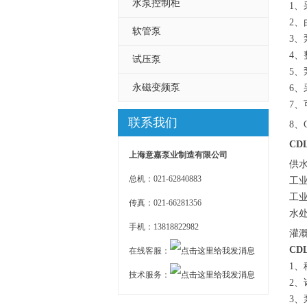
水泵控制柜
1
2
软管泵
3
4
试压泵
5
永磁变频泵
6
7
联系我们
8、
CD
上海意嘉泵业制造有限公司
供
总机：021-62840883
工
工
传真：021-66281356
水
手机：13818822982
灌
CD
在线客服：
1
技术服务：
2
3