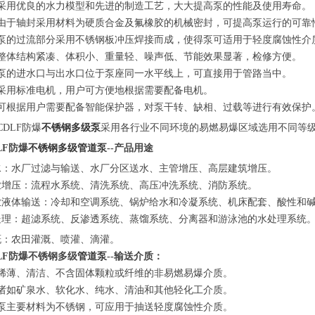
、采用优良的水力模型和先进的制造工艺，大大提高泵的性能及使用寿命。
、由于轴封采用材料为硬质合金及氟橡胶的机械密封，可提高泵运行的可靠
、泵的过流部分采用不锈钢板冲压焊接而成，使得泵可适用于轻度腐蚀性介
、整体结构紧凑、体积小、重量轻、噪声低、节能效果显著，检修方便。
、泵的进水口与出水口位于泵座同一水平线上，可直接用于管路当中。
、采用标准电机，用户可方便地根据需要配备电机。
、可根据用户需要配备智能保护器，对泵干转、缺相、过载等进行有效保护
CDLF防爆
不锈钢多级泵
采用各行业不同环境的易燃易爆区域选用不同等
LF防爆
不锈钢多级管道泵
--产品用途
水：水厂过滤与输送、水厂分区送水、主管增压、高层建筑增压。
业增压：流程水系统、清洗系统、高压冲洗系统、消防系统。
业液体输送：冷却和空调系统、锅炉给水和冷凝系统、机床配套、酸性和
处理：超滤系统、反渗透系统、蒸馏系统、分离器和游泳池的水处理系统
溉：农田灌溉、喷灌、滴灌。
LF防爆不锈钢多级
管道泵
--输送介质：
、稀薄、清洁、不含固体颗粒或纤维的非易燃易爆介质。
、诸如矿泉水、软化水、纯水、清油和其他轻化工介质。
、泵主要材料为不锈钢，可应用于抽送轻度腐蚀性介质。