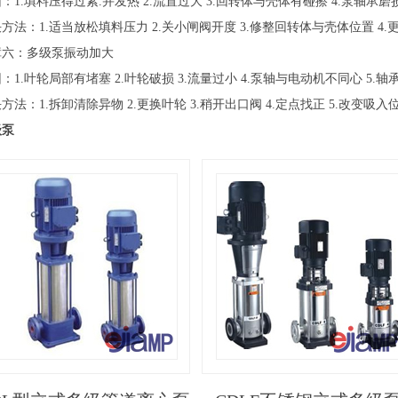
：1.填料压得过紧.并发热 2.流置过大 3.回转体与壳体有碰擦 4.泵轴承磨损
方法：1.适当放松填料压力 2.关小闸阀开度 3.修整回转体与壳体位置 4.
障六：多级泵振动加大
：1.叶轮局部有堵塞 2.叶轮破损 3.流量过小 4.泵轴与电动机不同心 5.轴
方法：1.拆卸清除异物 2.更换叶轮 3.稍开出口阀 4.定点找正 5.改变吸入
级泵