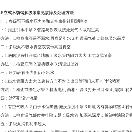
LF
立式不锈钢多级
泵常见故障及处理方法
障一：多级泵不吸水压力表和真空表指针剧烈跳动
：1.灌注引水不够 2.管路与仪表联接处漏气 3.吸程过高
方法：1.检查底阀是否漏水.再雇足引水 2.拧紧漏气处 3.降低吸水高度
障二：多级泵不吸水真空表表示高度真空
：1.底阀没有打开或己堵塞 2.吸水管路阻力太大 3.过滤器堵塞
办法：1.检査底阀 2.更换吸水 3.清理过滤器
障三：压力表有压力但仍不出水
：1.出水管阻力太大 2.旋转方向不对 3.出口管阀门未开 4.叶轮堵塞
方法：1.检査或缗短水管 2.检査电机.两相互调 3.打开出口阀 4.清除叶
障四：达不到设计流量
：1.有空气吸入 2.由于水位降低.淹没深度不够 3.叶轮内有异物堵塞 4.
方法：1.检査漏气部位并排除 2.延长吸水管.加深淹深度 3.拆卸并滴除异物
障五：多级泵消耗功率过大