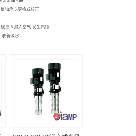
 5.泵轴弯曲
更换轴承 5.更换或校正
承破损 6.混入空气.发生汽蚀
位.改善吸水