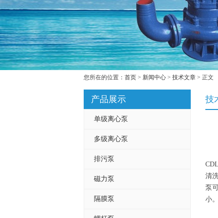
您所在的位置：
首页
>
新闻中心
>
技术文章
> 正文
产品展示
技
单级离心泵
多级离心泵
排污泵
CD
清
磁力泵
泵可
隔膜泵
小