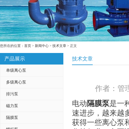
您所在的位置：
首页
>
新闻中心
>
技术文章
> 正文
产品展示
技术文章
单级离心泵
多级离心泵
作者：管理
排污泵
电动
隔膜泵
是一
磁力泵
速进步，越来越
隔膜泵
获得一些离心泵