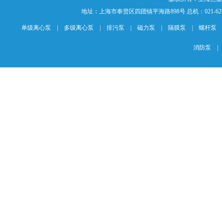
地址：上海市奉贤区四团镇平海路898号 总机：021-62840883 传
单级离心泵
|
多级离心泵
|
排污泵
|
磁力泵
|
隔膜泵
|
螺杆泵
消防泵