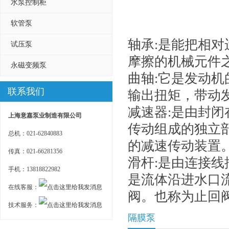
水泵控制柜
软管泵
轴承:是能把相
试压泵
摩擦的机械元件
永磁变频泵
曲轴:它是发动
联系我们
输出扭矩，带动
减速器:是由封
上海意嘉泵业制造有限公司
传动组成的独立
总机：021-62840883
的减速传动装置
传真：021-66281356
滑杆:是由连接线
手机：13818822982
是流体沿进水口
在线客服：
阀。也称为止回
技术服务：
隔膜泵