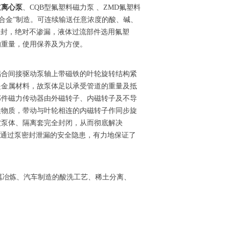
道离心泵
、CQB型氟塑料磁力泵 、ZMD氟塑料
料合金”制造。可连续输送任意浓度的酸、碱、
轴封，绝对不渗漏，液体过流部件选用氟塑
的重量，使用保养及为方便。
偶合间接驱动泵轴上带磁铁的叶轮旋转结构紧
是金属材料，故泵体足以承受管道的重量及抵
部件磁力传动器由外磁转子、内磁转子及不导
性物质，带动与叶轮相连的内磁转子作同步旋
被泵体、隔离套完全封闭，从而彻底解决
质通过泵密封泄漏的安全隐患，有力地保证了
属冶炼、汽车制造的酸洗工艺、稀土分离、