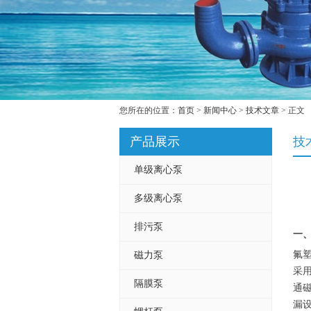
您所在的位置：
首页
>
新闻中心
>
技术文章
> 正文
产品展示
技
单级离心泵
多级离心泵
排污泵
一、
氟
磁力泵
采用
隔膜泵
通
漏