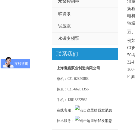
水泵控制柜
流量：
扬程
软管泵
电机
转速：
试压泵
五、
永磁变频泵
例如：
CQ
联系我们
50
32
上海意嘉泵业制造有限公司
16
F-
总机：021-62840883
传真：021-66281356
手机：13818822982
在线客服：
技术服务：