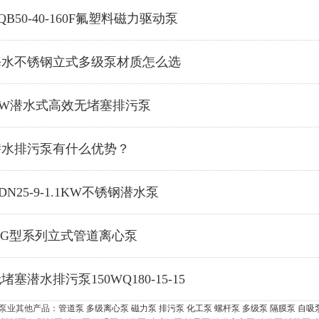
QB50-40-160F氟塑料磁力驱动泵
海水不锈钢立式多级泵材质怎么选
QW潜水式高效无堵塞排污泵
潜水排污泵有什么优势？
DN25-9-1.1KW不锈钢潜水泵
ISG型系列立式管道离心泵
堵塞潜水排污泵150WQ180-15-15
泵业其他产品：
管道泵
多级离心泵
磁力泵
排污泵
化工泵
螺杆泵
多级泵
隔膜泵
自吸