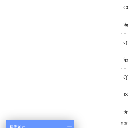
C
Q
无
意嘉
请您留言