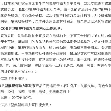
类：目前国内厂家意嘉泵业生产的氟塑料磁力泵主要有：CQL立式磁力
管
吸式磁力泵 、IMD型氟塑料磁力驱动泵等。由于泵的过流部分选用“氟塑
氧化剂等腐蚀介质而毫不受损。CQB-F氟塑料磁力泵设计独特，无须机械
，陶瓷、氟橡胶等材料，泵体外壳用金属材料固定，故泵体足以承托管道
、
CQB-F
型氟塑料磁力泵结构及工作原理：
动装置采用主动磁铁联轴器直接装在电机轴上，泵室完全封闭，通过磁力
、安全节能。坚固耐用的泵体结构虽然接触液体部分是氟塑料，但泵外壳
机械性冲击。氟塑料磁力泵由泵、磁力传动器、电动机三部分组成。关键
的隔离套组成。当电动机带动外磁转子旋转时，磁场能穿透空气隙和非磁
，实现动力的无接触传递，将动密封转化为静密封。由于泵轴、内磁转子
“跑、冒、滴、漏”问题，消除了炼油化工行业易燃、易爆、有毒、有害介
工的身心健康和安全生产。
CQB-F主要用途：
B-F型氟塑料磁力驱动泵
产品广泛适用于：石油化工、制酸制碱、有色金
ng药、染料、医药、造纸、电镀、无线电等行业
温度：-20℃至100℃。
CQB-F型氟塑料磁力泵性能参数：