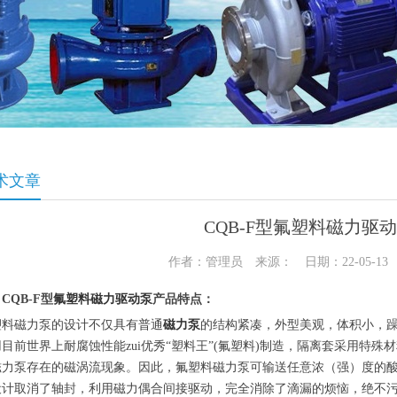
术文章
CQB-F型氟塑料磁力驱
作者：管理员 来源： 日期：22-05-1
CQB-F型
氟塑料磁力驱动泵
产品特点：
塑料磁力泵的设计不仅具有普通
磁力泵
的结构紧凑，外型美观，体积小，
目前世界上耐腐蚀性能zui优秀“塑料王”(氟塑料)制造，隔离套采用特
磁力泵存在的磁涡流现象。因此，氟塑料磁力泵可输送任意浓（强）度的
设计取消了轴封，利用磁力偶合间接驱动，完全消除了滴漏的烦恼，绝不