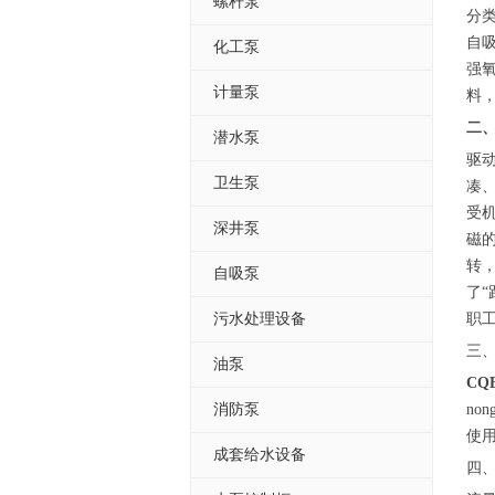
螺杆泵
分
自
化工泵
强
计量泵
料
二
潜水泵
驱
卫生泵
凑
受
深井泵
磁
转
自吸泵
了
污水处理设备
职
三、
油泵
CQ
消防泵
no
使用
成套给水设备
四、