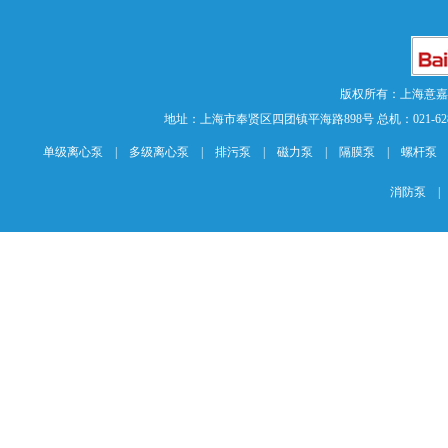
版权所有：上海意
地址：上海市奉贤区四团镇平海路898号 总机：021-62840883 传
单级离心泵
|
多级离心泵
|
排污泵
|
磁力泵
|
隔膜泵
|
螺杆泵
消防泵