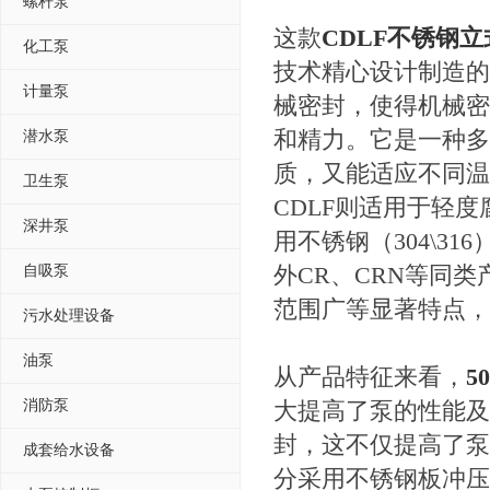
螺杆泵
这款
CDLF不锈钢
化工泵
技术精心设计制造的
计量泵
械密封，使得机械密
和精力。它是一种多
潜水泵
质，又能适应不同温
卫生泵
CDLF则适用于轻度腐
深井泵
用不锈钢（304\3
外CR、CRN等同
自吸泵
范围广等显著特点，
污水处理设备
油泵
从产品特征来看，
5
消防泵
大提高了泵的性能及
封，这不仅提高了泵
成套给水设备
分采用不锈钢板冲压