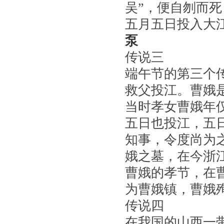
吴”，便自刎而
五月五日投入大
泵
传说三
端午节的第三个传
救父投江。曹娥
当时孝女曹娥年
五日也投江，五
知事，令度尚为
娥之墓，在今浙
曹娥的孝节，在
为曹娥镇，曹娥
传说四
在我国的山西一