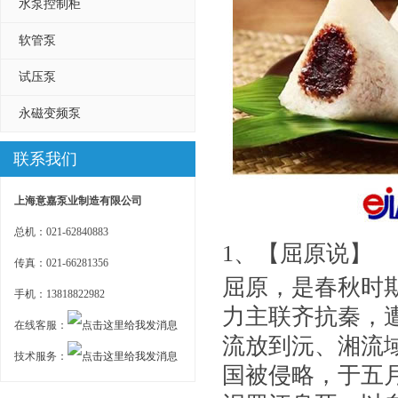
水泵控制柜
软管泵
试压泵
永磁变频泵
联系我们
上海意嘉泵业制造有限公司
总机：021-62840883
1、【屈原说】
传真：021-66281356
屈原，是春秋时
手机：13818822982
力主联齐抗秦，
在线客服：
流放到沅、湘流
技术服务：
国被侵略，于五