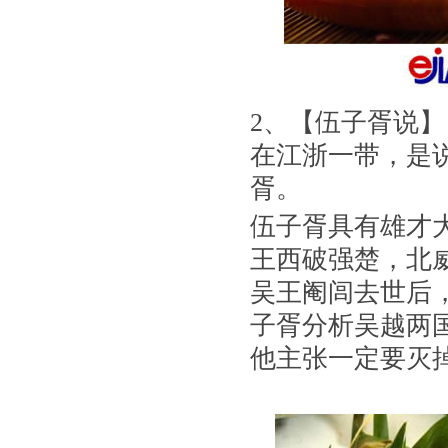
2、【伍子胥说】
在江浙一带，是说
胥。
伍子胥具有雄才
王西破强楚，北
吴王阉闾去世后
子胥分析吴越两
他主张一定要灭