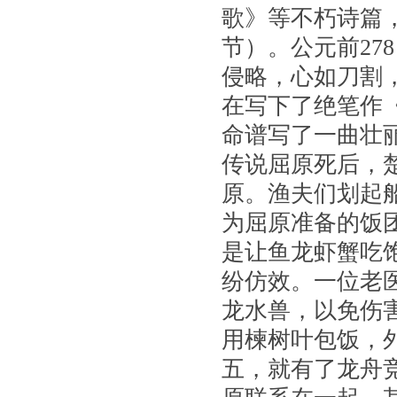
歌》等不朽诗篇
节）。公元前27
侵略，心如刀割
在写下了绝笔作
命谱写了一曲壮
传说屈原死后，
原。渔夫们划起
为屈原准备的饭
是让鱼龙虾蟹吃
纷仿效。一位老
龙水兽，以免伤
用楝树叶包饭，
五，就有了龙舟