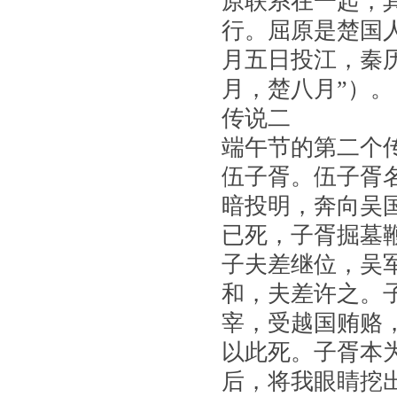
原联系在一起，
行。屈原是楚国
月五日投江，秦
月，楚八月”）。 [3
传说二
端午节的第二个传
伍子胥。伍子胥
暗投明，奔向吴
已死，子胥掘墓
子夫差继位，吴
和，夫差许之。
宰，受越国贿赂
以此死。子胥本
后，将我眼睛挖