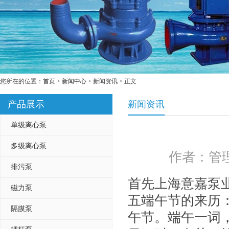
您所在的位置：
首页
>
新闻中心
>
新闻资讯
> 正文
产品展示
新闻资讯
单级离心泵
多级离心泵
作者：管理
排污泵
首先上海意嘉泵
磁力泵
五端午节的来历
隔膜泵
午节。端午一词