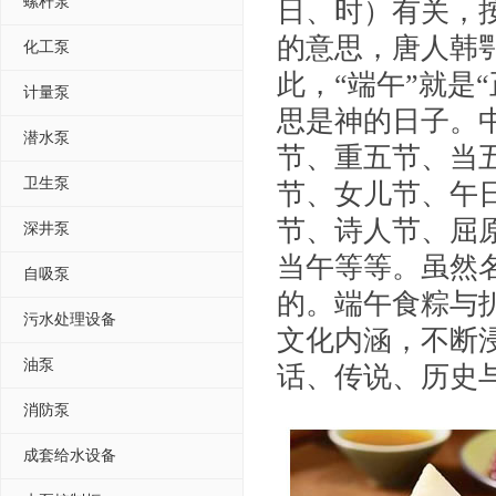
螺杆泵
日、时）有关，按
的意思，唐人韩
化工泵
此，“端午”就是“
计量泵
思是神的日子。
潜水泵
节、重五节、当
卫生泵
节、女儿节、午
节、诗人节、屈
深井泵
当午等等。虽然
自吸泵
的。端午食粽与
污水处理设备
文化内涵，不断
油泵
话、传说、历史
消防泵
成套给水设备