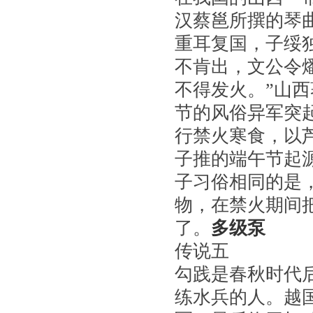
汉蔡邕所撰的琴
重耳复国，子绥
不肯出，文公令
不得发火。”山
节的风俗异军突
行禁火寒食，以
子推的端午节起
子习俗相同的是
物，在禁火期间
了。
多级泵
传说五
勾践是春秋时代
练水兵的人。越