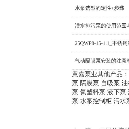
水泵选型的定性+步骤
潜水排污泵的使用范围
25QWP8-15-1.1_不
气动隔膜泵安装的注意
意嘉泵业其他产品：
泵
隔膜泵
自吸泵
油
泵
氟塑料泵
液下泵
泵
水泵控制柜
污水