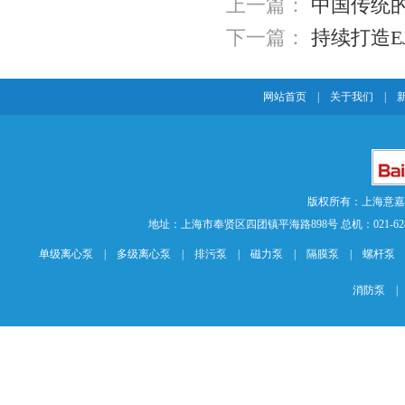
上一篇：
中国传统
下一篇：
持续打造E
网站首页
|
关于我们
|
版权所有：上海意
地址：上海市奉贤区四团镇平海路898号 总机：021-62840883 传
单级离心泵
|
多级离心泵
|
排污泵
|
磁力泵
|
隔膜泵
|
螺杆泵
消防泵