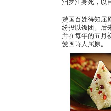
汨罗江身死，以
楚国百姓得知屈
纷投以饭团。后
并在每年的五月
爱国诗人屈原。